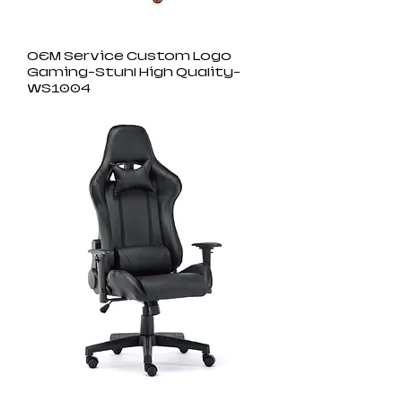
OEM Service Custom Logo
Gaming-Stuhl High Quality-
WS1004