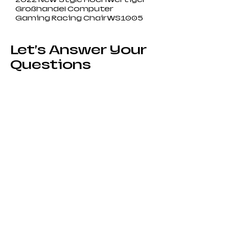
Großhandel Computer
Gaming Racing ChairWS1005
Let’s Answer Your
Questions
Contact Us
01
What makes a
gaming chair
different from a
regular office chair?