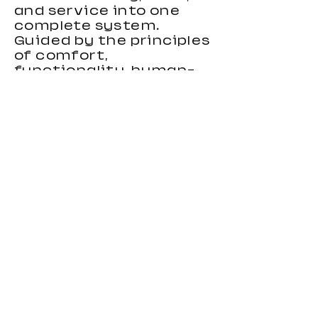
and service into one
complete system.
Guided by the principles
of comfort,
functionality, human-
centered design, and
environmental
responsibility, we focus
on creating gaming
chairs that combine
ergonomic support,
stylish appearance, and
reliable performance.
Our gaming chairs are
designed to meet the
needs of distributors,
wholesalers, brands, and
importers looking for
durable and
competitive seating