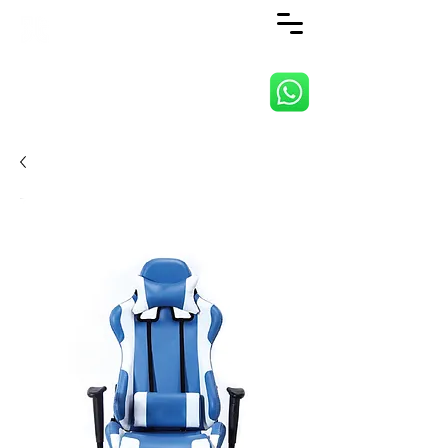
ANJI JIETAI HOME
SUPPLIES CO., LTD