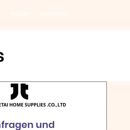
t
Bloggen
Book Online
s
IETAI HOME SUPPLIES .CO.,LTD
nfragen und