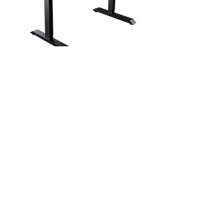
RGB-Gaming-Schreibtisch für
Gamer
Kontakt
Adresse: Anji, Huzhou,
Provinz
Zhejiang, CHINA
Telefon:
+86 182 0582 6161