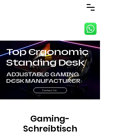
ANJI JIETAI HOME
SUPPLIES CO., LTD
Top Ergonomic
Standing Desk
ADJUSTABLE GAMING
DESK MANUFACTURER
Contact Us
Gaming-
Schreibtisch