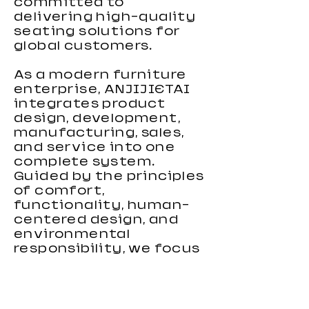
committed to
delivering high-quality
seating solutions for
global customers.
As a modern furniture
enterprise, ANJIJIETAI
integrates product
design, development,
manufacturing, sales,
and service into one
complete system.
Guided by the principles
of comfort,
functionality, human-
centered design, and
environmental
responsibility, we focus
on creating gaming
chairs that combine
ergonomic support,
stylish appearance, and