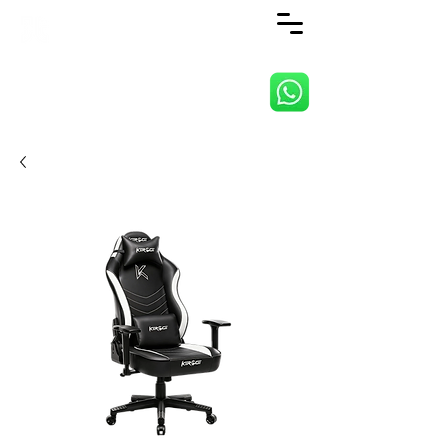
ANJI JIETAI HOME
SUPPLIES CO., LTD