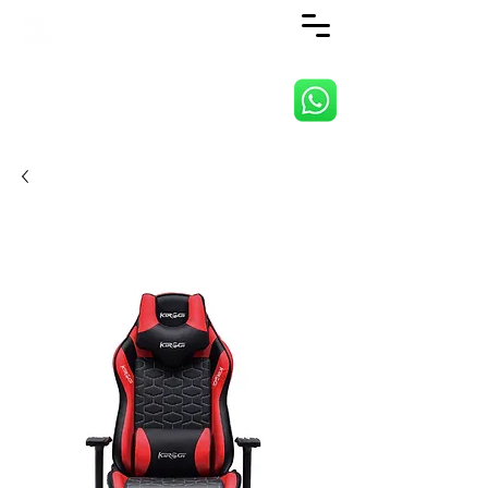
ANJI JIETAI HOME
SUPPLIES CO., LTD