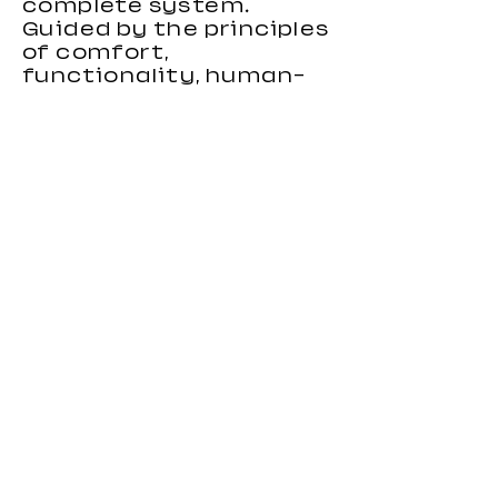
complete system.
Guided by the principles
of comfort,
functionality, human-
centered design, and
environmental
responsibility, we focus
on creating gaming
chairs that combine
ergonomic support,
stylish appearance, and
reliable performance.
Our gaming chairs are
designed to meet the
needs of distributors,
wholesalers, brands, and
importers looking for
durable and
competitive seating
products. With strong
OEM and custom