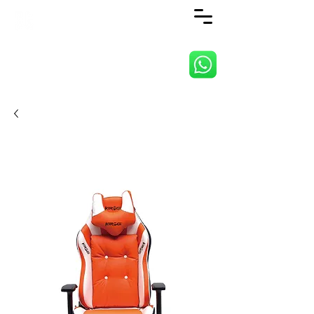
ANJI JIETAI HOME
SUPPLIES CO., LTD