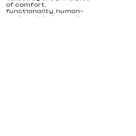
of comfort,
functionality, human-
centered design, and
environmental
responsibility, we focus
on creating gaming
chairs that combine
ergonomic support,
stylish appearance, and
reliable performance.
Our gaming chairs are
designed to meet the
needs of distributors,
wholesalers, brands, and
importers looking for
durable and
competitive seating
products. With strong
OEM and custom
manufacturing