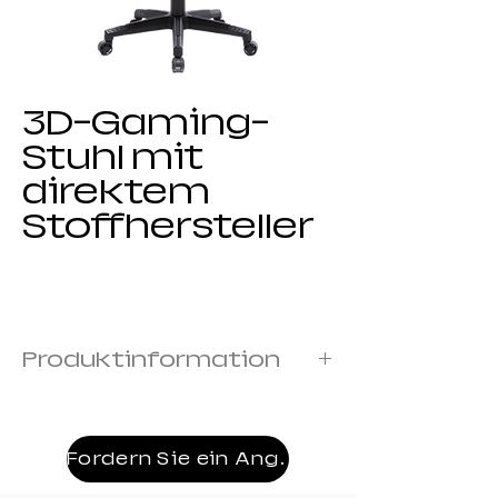
3D-Gaming-
Stuhl mit
direktem
Stoffhersteller
Produktinformation
Rahmen: Metallrahmen
Bezug: mit Schaumstoff überzogen
Armlehne: 3D armrest
Fordern Sie ein Angebot an
Mechanismus:19# Kippen mechanism