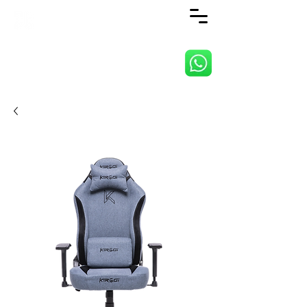
ANJI JIETAI HOME
SUPPLIES CO., LTD