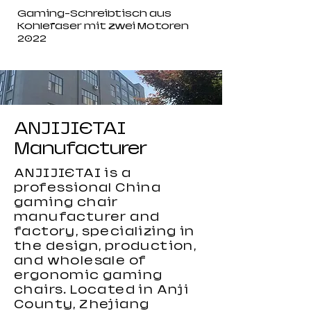
Gaming-Schreibtisch aus
Kohlefaser mit zwei Motoren
2022
ANJIJIETAI
Manufacturer
ANJIJIETAI is a
professional China
gaming chair
manufacturer and
factory, specializing in
the design, production,
and wholesale of
ergonomic gaming
chairs. Located in Anji
County, Zhejiang