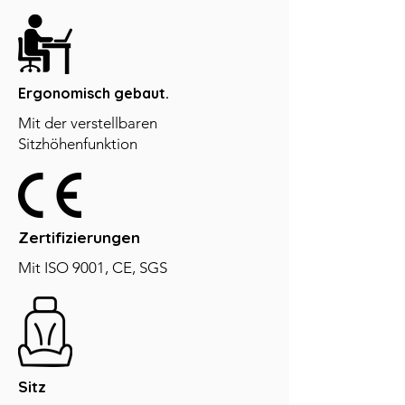
Liege: 510 # Modell 135 Winkel
Füllung: geformt
Gasfeder: 80-mm-Gasfeder der Klasse 4
mit schwarzer Lackierung
Basis: 350 mm schwarze Nylonbasis
Ergonomisch gebaut.
Rolle: 60 mm R-10 # schwarze Nylonrollen
Mit der verstellbaren
Sitzhöhenfunktion
Zertifizierungen
Mit ISO 9001, CE, SGS
Sitz