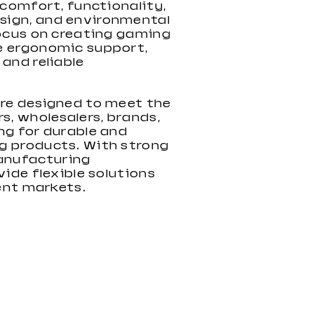
 comfort, functionality,
ign, and environmental
focus on creating gaming
e ergonomic support,
and reliable
are designed to meet the
s, wholesalers, brands,
ng for durable and
g products. With strong
nufacturing
vide flexible solutions
rent markets.