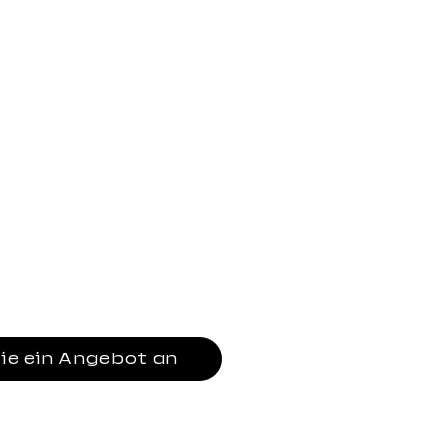
men
toff überzogen
rest
ippen mechanism
 135 Winkel
feder der Klasse 4 mit
g
arze Nylonbasis
 schwarze Nylonrollen
Sie ein Angebot an