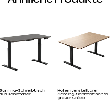
Gaming-Schreibtisch
Höhenverstellbarer
aus Kohlefaser
Gaming-Schreibtisch in
großer Größe