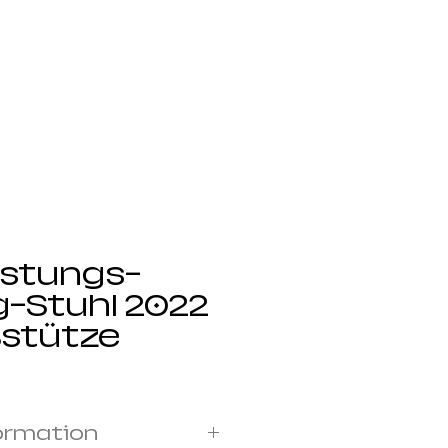
t
Bloggen
Book Online
istungs-
-Stuhl 2022
ßstütze
ormation