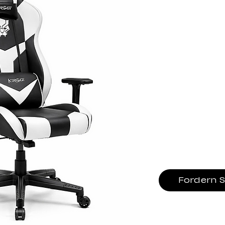
Rahmen: Metallrah
Bezug: mit Schaums
Armlehne: Fixed arm
Mechanismus:19# K
Liege: 510 # Modell
Füllung: geformt
Gasfeder: 80-mm-Gas
schwarzer Lackierun
Basis: 350 mm schw
Rolle: 60 mm R-10 #
Fordern 