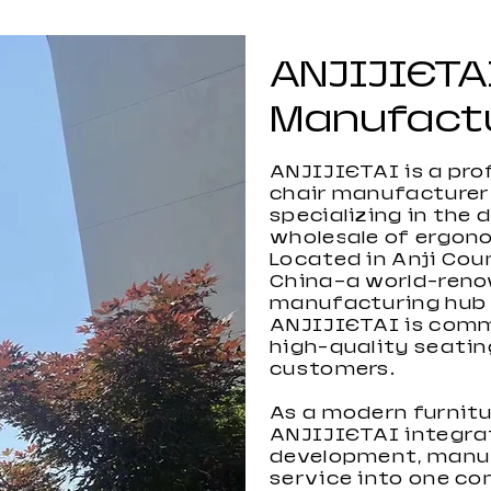
ANJIJIETA
Manufact
ANJIJIETAI is a pro
chair manufacturer
specializing in the 
wholesale of ergon
Located in Anji Cou
China—a world-reno
RGB-Gaming-
Gaming-Stuhl mit hoher
Großhandel Computer
Gaming-Stuhl der Black-
Großhandel Gaming-
Gaming-Stuhl in
manufacturing hub
Schreibtisch für Gamer
Belastbarkeit aus China
Gaming-Stuhl
Light-Serie
Stuhl für Kinder
benutzerdefinierter
ANJIJIETAI is comm
Farbe 2022
high-quality seatin
customers.
As a modern furnitu
ANJIJIETAI integra
development, manuf
service into one c