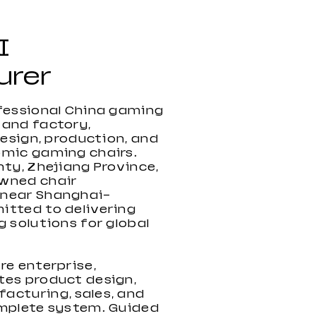
I
urer
fessional China gaming
 and factory,
design, production, and
omic gaming chairs.
nty, Zhejiang Province,
wned chair
Hochleistungs-Gaming-
Neuer PVC-
Neuer RGB-Gaming-Stuhl
 near Shanghai—
Stuhl 2022 mit
ergonomischer Gaming-
2022
itted to delivering
Fußstütze
Stuhl
g solutions for global
re enterprise,
tes product design,
acturing, sales, and
omplete system. Guided