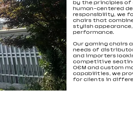
by the principles of
human-centered des
responsibility, we 
chairs that combin
stylish appearance, 
performance.
Our gaming chairs 
needs of distributor
and importers looki
competitive seatin
OEM and custom ma
capabilities, we pro
for clients in diffe