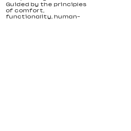
Guided by the principles
of comfort,
functionality, human-
centered design, and
environmental
responsibility, we focus
on creating gaming
chairs that combine
ergonomic support,
stylish appearance, and
reliable performance.
Our gaming chairs are
designed to meet the
needs of distributors,
wholesalers, brands, and
importers looking for
durable and
competitive seating
products. With strong
OEM and custom