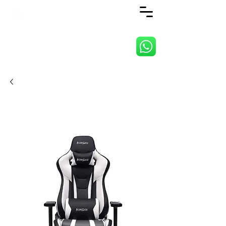
ANJI JIETAI HOME
SUPPLIES CO., LTD