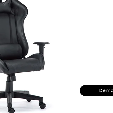
Housse : tissu reco
Accoudoir : accoudo
Mécanisme : mécani
Fauteuil inclinable 
Remplissage : Moul
Gaslift: 80mm classe
Base : 350 mm PA-00
Roulette : 60 mm R-
Dema