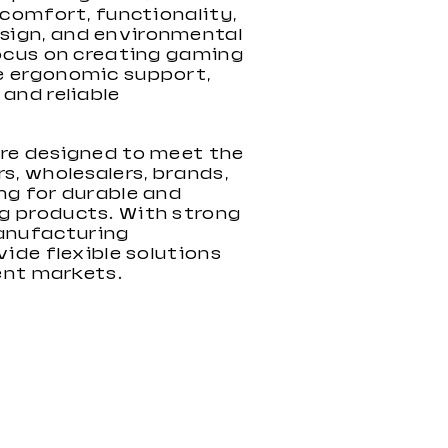
 comfort, functionality,
ign, and environmental
focus on creating gaming
e ergonomic support,
and reliable
are designed to meet the
s, wholesalers, brands,
ng for durable and
g products. With strong
nufacturing
vide flexible solutions
rent markets.