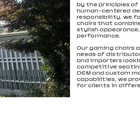
by the principles of
human-centered des
responsibility, we 
chairs that combin
stylish appearance, 
performance.
Our gaming chairs 
needs of distributor
and importers looki
competitive seatin
OEM and custom ma
capabilities, we pro
for clients in diffe