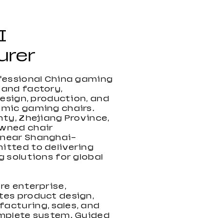
I
urer
fessional China gaming
 and factory,
design, production, and
omic gaming chairs.
nty, Zhejiang Province,
wned chair
Chaise de jeu haute
Nouvelle chaise de jeu en
Nouvelle chaise de jeu
 near Shanghai—
performance 2022 avec
PVC 2022
RGB 2022
itted to delivering
repose-pieds
g solutions for global
re enterprise,
tes product design,
acturing, sales, and
omplete system. Guided