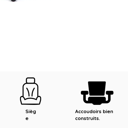
Sièg
Accoudoirs bien
e
construits.