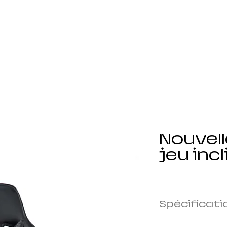
Accueil
Nos produits
Durabilité
Demander un
Nouvell
jeu inc
Spécificati
Cadre : cadre en mé