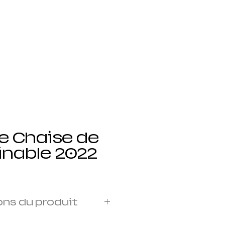
 devis
Blog
Book Online
e Chaise de
linable 2022
ons du produit
tal