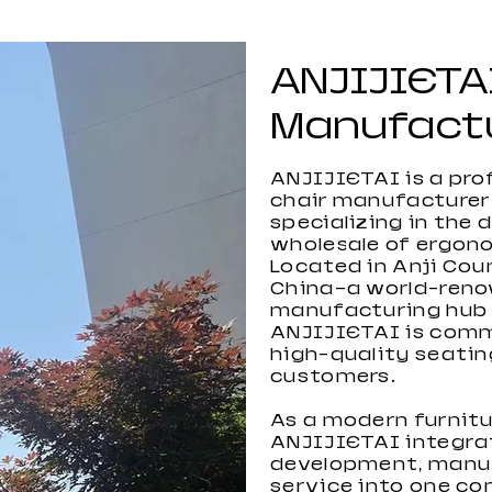
ANJIJIETA
Manufact
ANJIJIETAI is a pro
chair manufacturer
specializing in the 
wholesale of ergon
Located in Anji Cou
China—a world-reno
Bureau de jeu RGB pour
Chaise de jeu à capacité
Chaise de jeu pour
Chaise de jeu série
Chaise de jeu pour
Chaise de jeu couleur
manufacturing hub
les Esports
de chargement élevée
ordinateur avec support
Black-Light
enfants en gros
personnalisée 2022
ANJIJIETAI is comm
lombaire
high-quality seatin
customers.
As a modern furnitu
ANJIJIETAI integra
development, manuf
service into one c