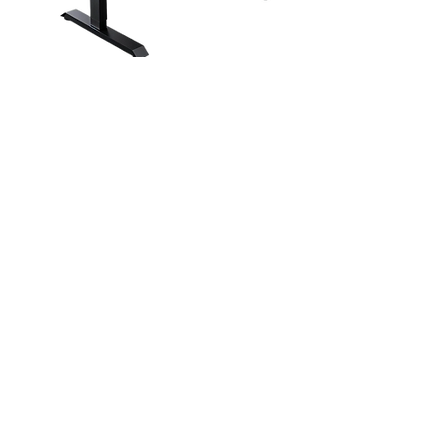
Bureau de jeu RGB pour les
Esports
Contact
Adresse : Anji, Huzhou,
Province du Zhejiang, CHINE
Téléphone :
+86 182 0582 6161
Ventes :
jean@oemchairs.com