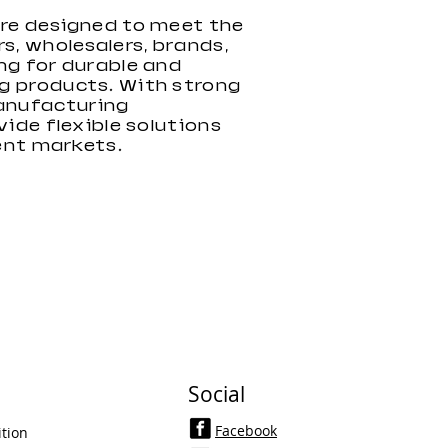
are designed to meet the
s, wholesalers, brands,
ng for durable and
g products. With strong
nufacturing
vide flexible solutions
rent markets.
Social
Facebook
tion