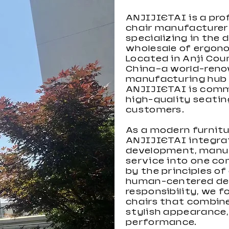
ANJIJIETAI is a pro
chair manufacturer
specializing in the 
wholesale of ergon
Located in Anji Cou
China—a world-reno
Bureau de jeu RGB pour
Chaise de jeu à capacité
Chaise de jeu pour
Chaise de jeu série
Chaise de jeu pour
Chaise de jeu couleur
manufacturing hub
les Esports
de chargement élevée
ordinateur avec support
Black-Light
enfants en gros
personnalisée 2022
ANJIJIETAI is comm
lombaire
high-quality seatin
customers.
As a modern furnitu
ANJIJIETAI integra
development, manuf
service into one c
by the principles of
human-centered des
responsibility, we 
chairs that combin
stylish appearance, 
performance.