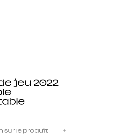
 devis
Blog
Book Online
de jeu 2022
ble
table
 sur le produit