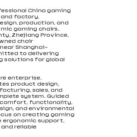
fessional China gaming
 and factory,
design, production, and
omic gaming chairs.
nty, Zhejiang Province,
wned chair
Chaise de jeu haute
Nouvelle chaise de jeu en
Nouvelle chaise de jeu
 near Shanghai—
performance 2022 avec
PVC 2022
RGB 2022
itted to delivering
repose-pieds
g solutions for global
re enterprise,
tes product design,
acturing, sales, and
omplete system. Guided
 comfort, functionality,
ign, and environmental
focus on creating gaming
e ergonomic support,
and reliable