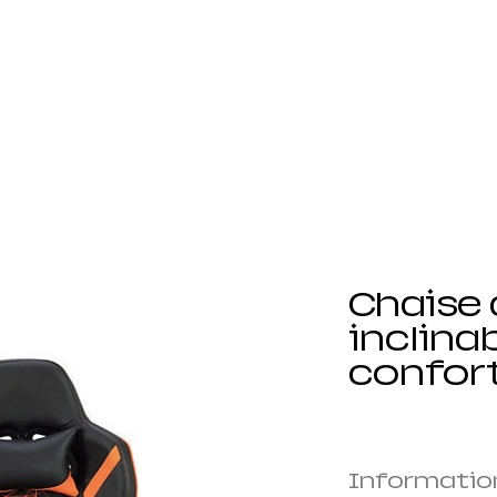
Accueil
Nos produits
Durabilité
Demander un
Chaise 
inclina
confor
Information