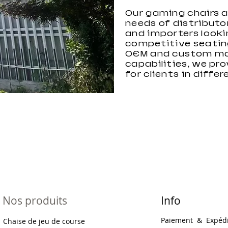
Our gaming chairs 
needs of distributor
and importers looki
competitive seatin
OEM and custom ma
capabilities, we pro
for clients in diffe
Nos produits
Info
Paiement
&
Expédi
Chaise de jeu de course