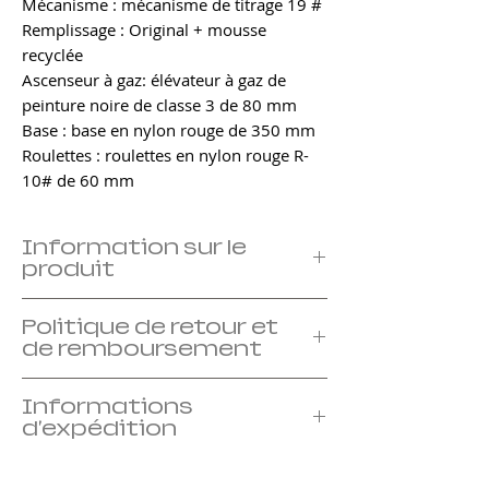
Mécanisme : mécanisme de titrage 19 #
Remplissage : Original + mousse
recyclée
Ascenseur à gaz: élévateur à gaz de
peinture noire de classe 3 de 80 mm
Base : base en nylon rouge de 350 mm
Roulettes : roulettes en nylon rouge R-
10# de 60 mm
Information sur le
produit
Je suis un détail de produit. Je suis
Politique de retour et
l'endroit idéal pour ajouter plus
de remboursement
d'informations sur votre produit, telles
que la taille, le matériau, les instructions
Je suis une politique de retour et de
d'entretien et de nettoyage. C'est
Informations
remboursement. Je suis un endroit idéal
d'expédition
également un excellent espace pour écrire
pour informer vos clients de ce qu'ils
ce qui rend ce produit spécial et comment
doivent faire s'ils ne sont pas satisfaits de
Je suis une politique d'expédition. Je suis
vos clients peuvent en bénéficier.
leur achat. Avoir une politique de