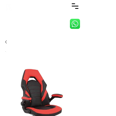
ANJI JIETAI HOME
SUPPLIES CO., LTD