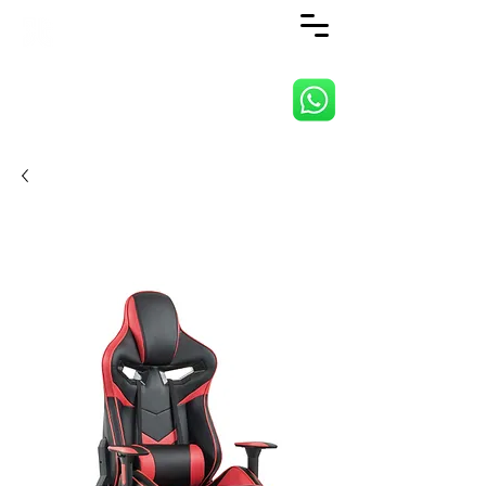
ANJI JIETAI HOME
SUPPLIES CO., LTD