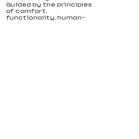
Guided by the principles
of comfort,
functionality, human-
centered design, and
environmental
responsibility, we focus
on creating gaming
chairs that combine
ergonomic support,
stylish appearance, and
reliable performance.
Our gaming chairs are
designed to meet the
needs of distributors,
wholesalers, brands, and
importers looking for
durable and
competitive seating
products. With strong
OEM and custom