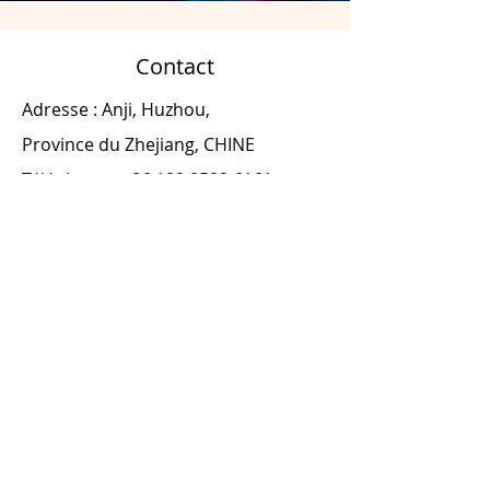
Contact
Adresse : Anji, Huzhou,
Province du Zhejiang, CHINE
Téléphone :
+86 182 0582 6161
Ventes :
jean@oemchairs.com
Nos produits
Chaise de jeu de course
Chaise de jeu Esports