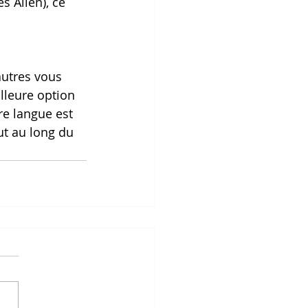
s Allen), ce 
autres vous 
lleure option 
e langue est 
t au long du 