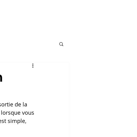
 devis
Blog
Book Online
n
ortie de la 
 lorsque vous 
st simple, 