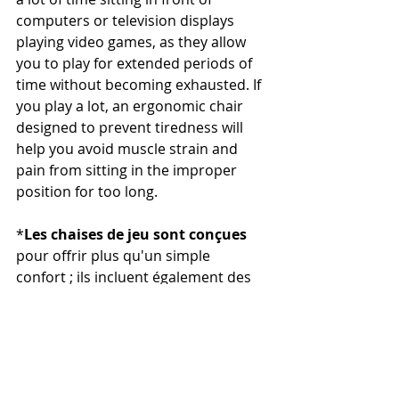
computers or television displays 
playing video games, as they allow 
you to play for extended periods of 
time without becoming exhausted. If 
you play a lot, an ergonomic chair 
designed to prevent tiredness will 
help you avoid muscle strain and 
pain from sitting in the improper 
position for too long.
*
Les chaises de jeu sont conçues
pour offrir plus qu'un simple 
confort ; ils incluent également des 
fonctions supplémentaires qui 
améliorent votre expérience de jeu. 
La conception ergonomique, les 
accoudoirs réglables et le tissu de 
haute qualité garantissent que vous 