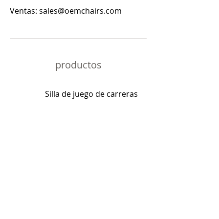
Ventas:
sales@oemchairs.com
productos
Silla de juego de carreras
Silla de juego de deportes
electrónicos
Silla ergonómica para juegos
Silla de juego premium
Escritorio de juegos