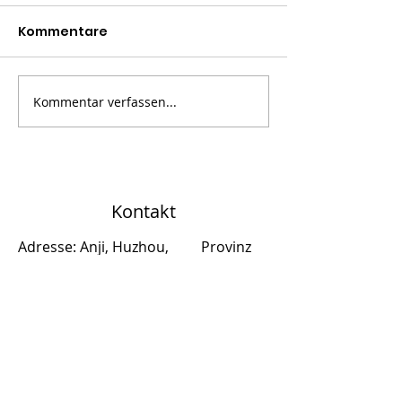
Kommentare
Kommentar verfassen...
Kontakt
Adresse: Anji, Huzhou,
Provinz
Zhejiang, CHINA
Telefon:
+86 182 0582 6161
Vertrieb:
sales@oemchairs.com